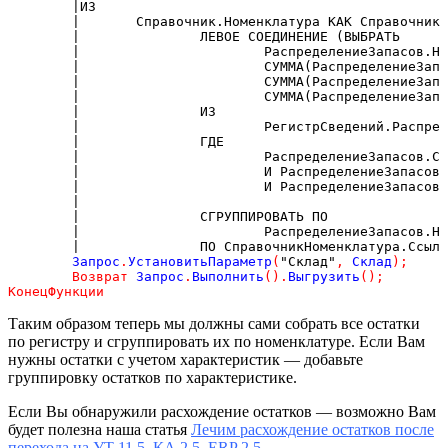
	|ИЗ
	|	Справочник.Номенклатура КАК Справочник
	|		ЛЕВОЕ СОЕДИНЕНИЕ (ВЫБРАТЬ
	|			РаспределениеЗапасов
	|			СУММА(РаспределениеЗ
	|			СУММА(РаспределениеЗ
	|			СУММА(РаспределениеЗ
	|		ИЗ
	|			РегистрСведений.Рас
	|		ГДЕ
	|			РаспределениеЗапасо
	|			И РаспределениеЗапа
	|			И РаспределениеЗапасо
	|		
	|		СГРУППИРОВАТЬ ПО
	|			РаспределениеЗапасов
	|		ПО СправочникНоменклатура.Сс
	Запрос
.
УстановитьПараметр
(
"Склад"
,
 Склад
)
;
Возврат
 Запрос
.
Выполнить
(
)
.
Выгрузить
(
)
;
КонецФункции
Таким образом теперь мы должны сами собрать все остатки
по регистру и сгруппировать их по номенклатуре. Если Вам
нужны остатки с учетом характеристик — добавьте
группировку остатков по характеристике.
Если Вы обнаружили расхождение остатков — возможно Вам
будет полезна наша статья
Лечим расхождение остатков после
перехода на УТ 11.5, КА 2.5, ERP 2.5
.