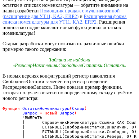
остатки в списках номенклатуры — обратите внимание на
наши разработки
Помощник продаж с мультикорзиной
(расширение для УТ11, КА2, ERP2)
и
Расширенная форма
списка номенклатуры для УТ11, КА2, ERP2
.
Расширения
полностью поддерживают новый функционал остатков
номенклатуры!
Старые разработки могут показывать различные ошибки
примерно такого содержания:
Таблица не найдена
«РегистрНакопления.СвободныеОстатки.Остатки»
В новых версиях конфигураций регистр накопления
СвободныеОстатки заменён на регистр сведений
РаспределениеЗапасов. Ниже показан пример функции,
которая получает остатки по определенному складу с учётом
нового регистра:
Функция
 ОстаткиНоменклатуры
(
Склад
)
	Запрос 
=
Новый
 Запрос
(
"ВЫБРАТЬ
	|	СправочникНоменклатура.Ссылка КАК Ссыл
	|	ЕСТЬNULL(СвободныеОстатки.ВНаличии, 0)
	|	ЕСТЬNULL(СвободныеОстатки.Свободно, 0)
	|	ЕСТЬNULL(СвободныеОстатки.Резерв, 0) К