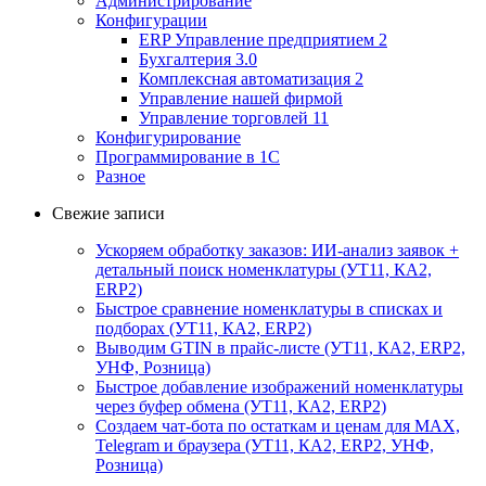
Администрирование
Конфигурации
ERP Управление предприятием 2
Бухгалтерия 3.0
Комплексная автоматизация 2
Управление нашей фирмой
Управление торговлей 11
Конфигурирование
Программирование в 1С
Разное
Свежие записи
Ускоряем обработку заказов: ИИ-анализ заявок +
детальный поиск номенклатуры (УТ11, КА2,
ERP2)
Быстрое сравнение номенклатуры в списках и
подборах (УТ11, КА2, ERP2)
Выводим GTIN в прайс-листе (УТ11, КА2, ERP2,
УНФ, Розница)
Быстрое добавление изображений номенклатуры
через буфер обмена (УТ11, КА2, ERP2)
Создаем чат-бота по остаткам и ценам для MAX,
Telegram и браузера (УТ11, КА2, ERP2, УНФ,
Розница)