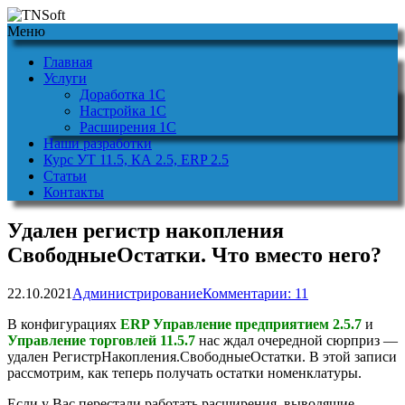
Меню
Главная
Услуги
Доработка 1С
Настройка 1С
Расширения 1С
Наши разработки
Курс УТ 11.5, КА 2.5, ERP 2.5
Статьи
Контакты
Удален регистр накопления
СвободныеОстатки. Что вместо него?
22.10.2021
Администрирование
Комментарии: 11
В конфигурациях
ERP Управление предприятием 2.5.7
и
Управление торговлей 11.5.7
нас ждал очередной сюрприз —
удален РегистрНакопления.СвободныеОстатки. В этой записи
рассмотрим, как теперь получать остатки номенклатуры.
Если у Вас перестали работать расширения, выводящие