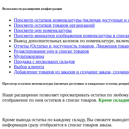
Возможности расширения конфигурации
Просмотр остатков номенклатуры (включая доступные и 
Просмотр остатков товаров организаций
Просмотр цен номенклатуры
Просмотр миниатюр изображения номенклатуры в списке
Вывод дополнительных колонок по номенклатуре, включ
Отчеты (Остатки и доступность товаров, Движения товара
Редактирование цен в списке товаров
Мультикорзина
Продажа с нескольких складов
Выбор клиента
Добавление товаров из заказов и создание заказа, создан
Просмотр остатков номенклатуры (включая доступные и ожидаемые остатки, резерв
Наше расширение позволяет просматривать остатки по любому 
отображение по ним остатков в списке товаров.
Кроме складов
Кроме вывода остатка по каждому складу, Вы сможете выводит
информация сразу отобразится в списке товаров заказа.