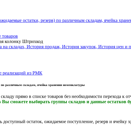
ожидаемые остатки, резерв) по различным складам, ячейка хран
 товаров
ая колонку Штрихкод
 на складах, История продаж, История закупок, История цен и п
ие реализаций из РМК
) по различным складам, ячейка хранения номенклатуры
складу прямо в списке товаров без необходимости перехода к о
 Вы сможете выбирать группы складов и данные остатков бу
ь доступный остаток, ожидаемое поступление, резерв и ячейку