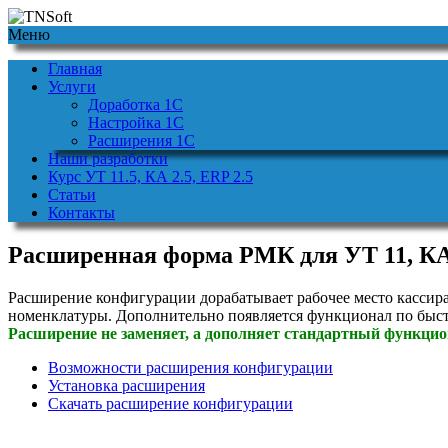
Меню
Главная
Услуги
Доработка 1С
Настройка 1С
Расширения 1С
Наши разработки
Курс УТ 11.5, КА 2.5, ERP 2.5
Статьи
Контакты
Расширенная форма РМК для УТ 11, КА
Расширение конфигурации дорабатывает рабочее место кассира 
номенклатуры. Дополнительно появляется функционал по быст
Расширение не заменяет, а дополняет стандартный функц
Возможности расширения конфигурации
Установка расширения
Скачать расширение конфигурации