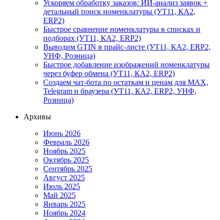
Ускоряем обработку заказов: ИИ-анализ заявок +
детальный поиск номенклатуры (УТ11, КА2,
ERP2)
Быстрое сравнение номенклатуры в списках и
подборах (УТ11, КА2, ERP2)
Выводим GTIN в прайс-листе (УТ11, КА2, ERP2,
УНФ, Розница)
Быстрое добавление изображений номенклатуры
через буфер обмена (УТ11, КА2, ERP2)
Создаем чат-бота по остаткам и ценам для MAX,
Telegram и браузера (УТ11, КА2, ERP2, УНФ,
Розница)
Архивы
Июнь 2026
Февраль 2026
Ноябрь 2025
Октябрь 2025
Сентябрь 2025
Август 2025
Июль 2025
Май 2025
Январь 2025
Ноябрь 2024