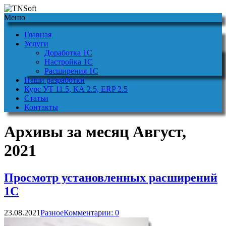
Меню
Главная
Услуги
Доработка 1С
Настройка 1С
Расширения 1С
Наши разработки
Курс УТ 11.5, КА 2.5, ERP 2.5
Статьи
Контакты
Архивы за месяц Август,
2021
Просмотр установленных расширений
1С
23.08.2021
Разное
Комментарии: 0