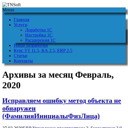
Меню
Главная
Услуги
Доработка 1С
Настройка 1С
Расширения 1С
Наши разработки
Курс УТ 11.5, КА 2.5, ERP 2.5
Статьи
Контакты
Архивы за месяц Февраль,
2020
Исправляем ошибку метод объекта не
обнаружен
(ФамилияИнициалыФизЛица)