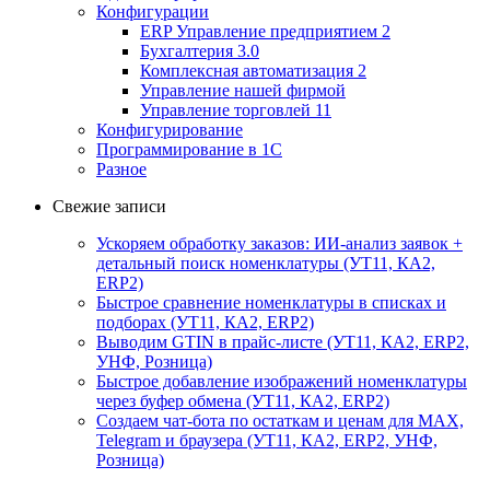
Конфигурации
ERP Управление предприятием 2
Бухгалтерия 3.0
Комплексная автоматизация 2
Управление нашей фирмой
Управление торговлей 11
Конфигурирование
Программирование в 1С
Разное
Свежие записи
Ускоряем обработку заказов: ИИ-анализ заявок +
детальный поиск номенклатуры (УТ11, КА2,
ERP2)
Быстрое сравнение номенклатуры в списках и
подборах (УТ11, КА2, ERP2)
Выводим GTIN в прайс-листе (УТ11, КА2, ERP2,
УНФ, Розница)
Быстрое добавление изображений номенклатуры
через буфер обмена (УТ11, КА2, ERP2)
Создаем чат-бота по остаткам и ценам для MAX,
Telegram и браузера (УТ11, КА2, ERP2, УНФ,
Розница)