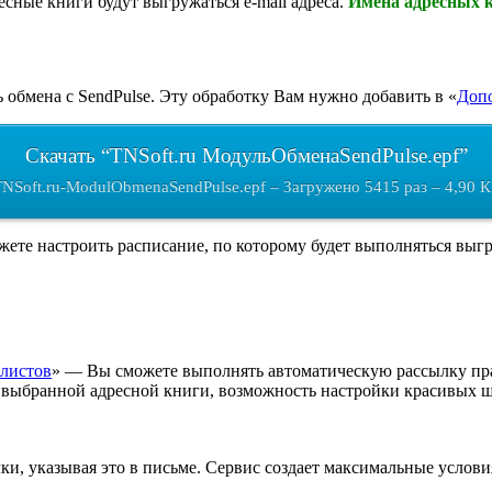
сные книги будут выгружаться e-mail адреса.
Имена адресных к
 обмена с SendPulse. Эту обработку Вам нужно добавить в «
Допо
Скачать “TNSoft.ru МодульОбменаSendPulse.epf”
NSoft.ru-ModulObmenaSendPulse.epf – Загружено 5415 раз – 4,90 
ете настроить расписание, по которому будет выполняться выгр
-листов
» — Вы сможете выполнять автоматическую рассылку прай
з выбранной адресной книги, возможность настройки красивых 
ки, указывая это в письме.
Сервис создает максимальные услови