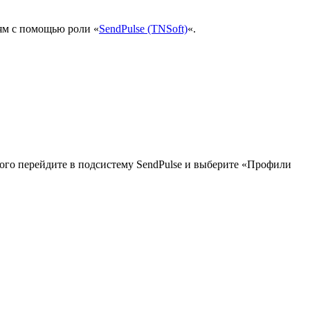
ям с помощью роли «
SendPulse (TNSoft)
«.
ого перейдите в подсистему SendPulse и выберите «Профили