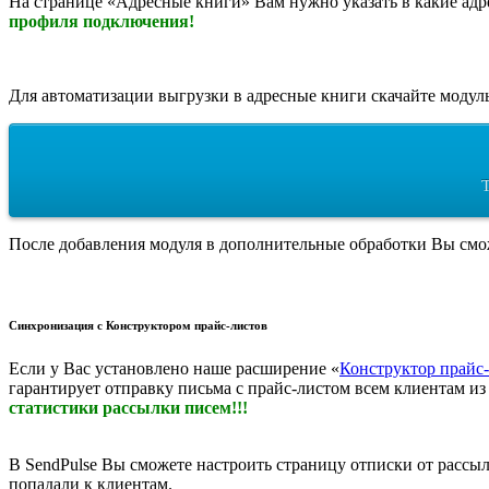
На странице «Адресные книги» Вам нужно указать в какие адре
профиля подключения!
Для автоматизации выгрузки в адресные книги скачайте модуль
T
После добавления модуля в дополнительные обработки Вы смож
Синхронизация с Конструктором прайс-листов
Если у Вас установлено наше расширение «
Конструктор прайс
гарантирует отправку письма с прайс-листом всем клиентам и
статистики рассылки писем!!!
В SendPulse Вы сможете настроить страницу отписки от рассыл
попадали к клиентам.