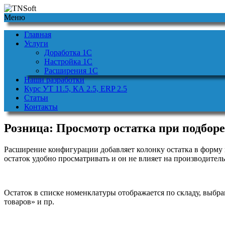
Меню
Главная
Услуги
Доработка 1С
Настройка 1С
Расширения 1С
Наши разработки
Курс УТ 11.5, КА 2.5, ERP 2.5
Статьи
Контакты
Розница: Просмотр остатка при подбор
Расширение конфигурации добавляет колонку остатка в форму 
остаток удобно просматривать и он не влияет на производитель
Остаток в списке номенклатуры отображается по складу, выбра
товаров» и пр.