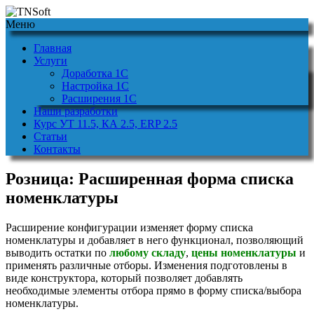
Меню
Главная
Услуги
Доработка 1С
Настройка 1С
Расширения 1С
Наши разработки
Курс УТ 11.5, КА 2.5, ERP 2.5
Статьи
Контакты
Розница: Расширенная форма списка
номенклатуры
Расширение конфигурации изменяет форму списка
номенклатуры и добавляет в него функционал, позволяющий
выводить остатки по
любому складу
,
цены номенклатуры
и
применять различные отборы. Изменения подготовлены в
виде конструктора, который позволяет добавлять
необходимые элементы отбора прямо в форму списка/выбора
номенклатуры.