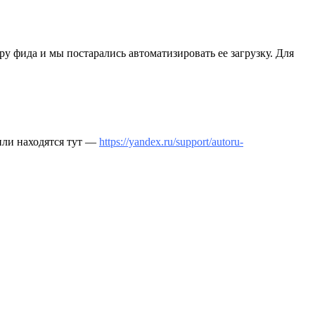
у фида и мы постарались автоматизировать ее загрузку. Для
или находятся тут —
https://yandex.ru/support/autoru-