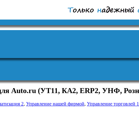
ля Auto.ru (УТ11, КА2, ERP2, УНФ, Роз
атизация 2
,
Управление нашей фирмой
,
Управление торговлей 1