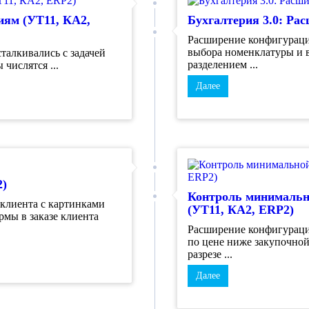
циям (УТ11, КА2,
Бухгалтерия 3.0: Ра
Расширение конфигураци
выбора номенклатуры и в
талкивались с задачей
разделением ...
числятся ...
Далее
2)
Контроль минимально
 клиента с картинками
(УТ11, КА2, ERP2)
мы в заказе клиента
Расширение конфигураци
по цене ниже закупочной
разрезе ...
Далее