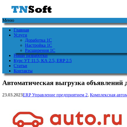
Меню
Главная
Услуги
Доработка 1С
Настройка 1С
Расширения 1С
Наши разработки
Курс УТ 11.5, КА 2.5, ERP 2.5
Статьи
Контакты
Автоматическая выгрузка объявлений д
23.03.2023
ERP Управление предприятием 2
,
Комплексная автом