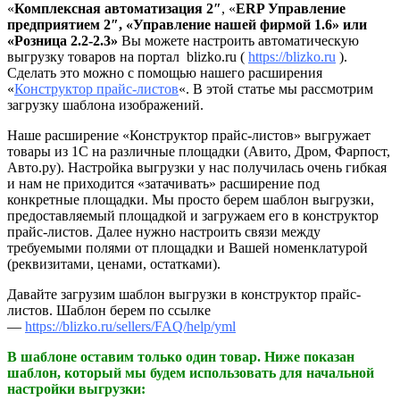
«
Комплексная автоматизация 2″
, «
ERP Управление
предприятием 2″, «Управление нашей фирмой 1.6» или
«Розница 2.2-2.3»
Вы можете настроить автоматическую
выгрузку товаров на портал blizko.ru (
https://blizko.ru
).
Сделать это можно с помощью нашего расширения
«
Конструктор прайс-листов
«. В этой статье мы рассмотрим
загрузку шаблона изображений.
Наше расширение «Конструктор прайс-листов» выгружает
товары из 1С на различные площадки (Авито, Дром, Фарпост,
Авто.ру). Настройка выгрузки у нас получилась очень гибкая
и нам не приходится «затачивать» расширение под
конкретные площадки. Мы просто берем шаблон выгрузки,
предоставляемый площадкой и загружаем его в конструктор
прайс-листов. Далее нужно настроить связи между
требуемыми полями от площадки и Вашей номенклатурой
(реквизитами, ценами, остатками).
Давайте загрузим шаблон выгрузки в конструктор прайс-
листов. Шаблон берем по ссылке
—
https://blizko.ru/sellers/FAQ/help/yml
В шаблоне оставим только один товар. Ниже показан
шаблон, который мы будем использовать для начальной
настройки выгрузки: