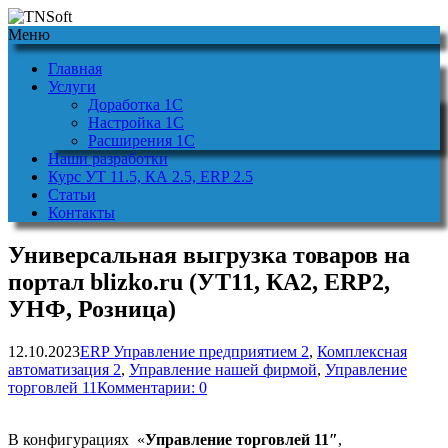
Меню
Главная
Услуги
Доработка 1С
Настройка 1С
Расширения 1С
Наши разработки
Курс УТ 11.5, КА 2.5, ERP 2.5
Статьи
Контакты
Универсальная выгрузка товаров на
портал blizko.ru (УТ11, КА2, ERP2,
УНФ, Розница)
12.10.2023
ERP Управление предприятием 2
,
Комплексная
автоматизация 2
,
Управление нашей фирмой
,
Управление
торговлей 11
Комментарии: 0
В конфигурациях «
Управление торговлей 11″
,