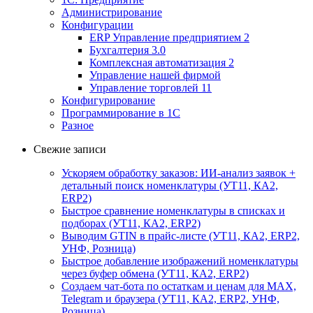
Администрирование
Конфигурации
ERP Управление предприятием 2
Бухгалтерия 3.0
Комплексная автоматизация 2
Управление нашей фирмой
Управление торговлей 11
Конфигурирование
Программирование в 1С
Разное
Свежие записи
Ускоряем обработку заказов: ИИ-анализ заявок +
детальный поиск номенклатуры (УТ11, КА2,
ERP2)
Быстрое сравнение номенклатуры в списках и
подборах (УТ11, КА2, ERP2)
Выводим GTIN в прайс-листе (УТ11, КА2, ERP2,
УНФ, Розница)
Быстрое добавление изображений номенклатуры
через буфер обмена (УТ11, КА2, ERP2)
Создаем чат-бота по остаткам и ценам для MAX,
Telegram и браузера (УТ11, КА2, ERP2, УНФ,
Розница)