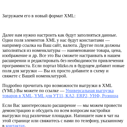
Загружаем его в новый формат XML:
Далее нам нужно настроить как будут заполняться данные.
Одни поля элементов XML у нас будут константами —
например ссылка на Ваш сайт, валюта. Другие поля должны
заполняться из номенклатуры — наименование товара, цена,
изображение и др. Все это Вы сможете настраивать в нашем
расширении и редактировать без необходимости привлечения
программиста. Если портал blizko.ru в будущем добавит новые
поля для загрузки — Вы их просто добавите в схему и
свяжете с Вашей номенклатурой.
Подробно прочитать про возможности выгрузки в XML
(YML) Вы можете по ссылке —
Универсальная выгрузка
товаров в XML, YML для УТ11, КА2, ERP2, УНФ, Розница
Если Вас заинтересовало расширение — мы можем провести
демонстрацию и обсудить по всем вопросам настройки
выгрузки под различные площадки. Напишите нам в чат на
этой странице или свяжитесь с нами по телефону, указанному
в
контактах
.